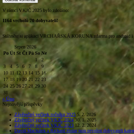
V rámci VKJČ 2025 bylo zdoláno:
1164 vrcholů 70 dobyvateli!
Stáhněte si aplikaci VRCHAŘSKÁ KORUNA zdarma pro android i 
Srpen 2026
Po
Út
St
Čt
Pá
So
Ne
1
2
3
4
5
6
7
8
9
10
11
12
13
14
15
16
17
18
19
20
21
22
23
24
25
26
27
28
29
30
31
« Úno
Nejnovější příspěvky
Závěrečný večírek ročníku 2025
5. 2. 2026
Závěrečný večírek VKJČ 2024
30. 1. 2025
Závěrečný večírek VKJČ 2023
12. 2. 2024
David Machálek a Richard Holar jsou prvními dobyvateli