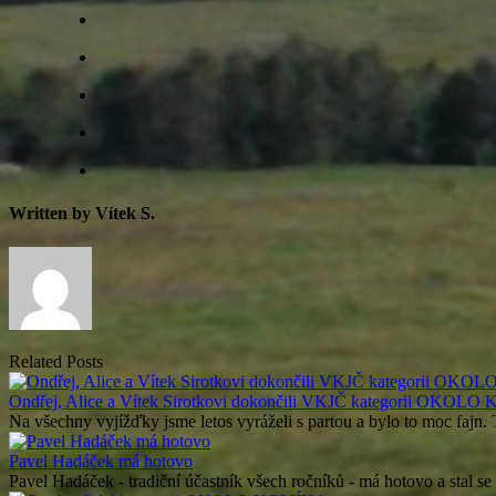
Written by Vítek S.
Related Posts
Ondřej, Alice a Vítek Sirotkovi dokončili VKJČ kategorii OKOL
Na všechny vyjížďky jsme letos vyráželi s partou a bylo to moc fajn.
Pavel Hadáček má hotovo
Pavel Hadáček - tradiční účastník všech ročníků - má hotovo a stal s