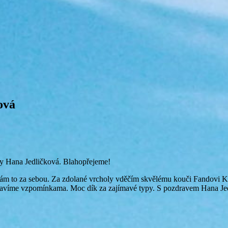
ová
otky Hana Jedličková. Blahopřejeme!
mám to za sebou. Za zdolané vrcholy vděčím skvělému kouči Fandovi K
jen bavíme vzpomínkama. Moc dík za zajímavé typy. S pozdravem Hana Je