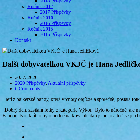
2018 Příspěvky
Ročník 2017
2017 Příspěvky
Ročník 2016
2016 Příspěvky
Ročník 2015
2015 Příspěvky
Kontakt
Další dobyvatelkou VKJČ je Hana Jedličk
20. 7. 2020
2020 Příspěvky
,
Aktuální příspěvky
0 Comments
Třetí z bajkerské bandy, která vrcholy objížděla společně, poslala f
„Dobrý den, zasílám fotky z kategorie Výkon. Bylo to náročné, ale 
Fandou. Kolikrát to bylo hodně na krev, ale dali jsme to a teď se 