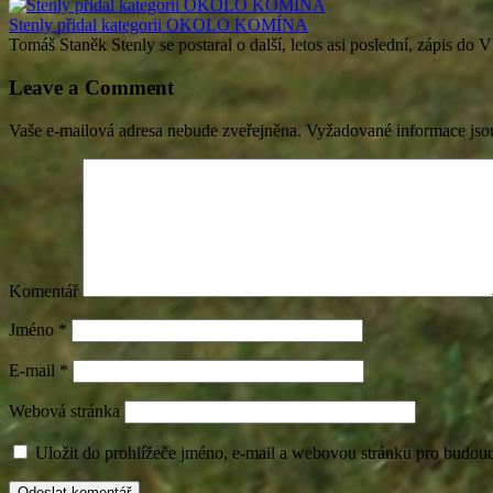
Stenly přidal kategorii OKOLO KOMÍNA
Tomáš Staněk Stenly se postaral o další, letos asi poslední, zápis d
Leave a Comment
Vaše e-mailová adresa nebude zveřejněna.
Vyžadované informace js
Komentář
Jméno
*
E-mail
*
Webová stránka
Uložit do prohlížeče jméno, e-mail a webovou stránku pro budou