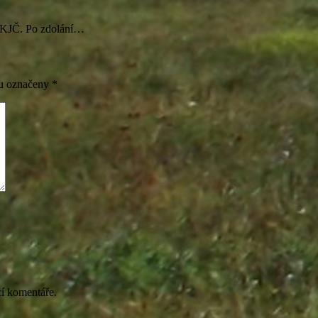
o VKJČ. Po zdolání…
ou označeny
*
cí komentáře.