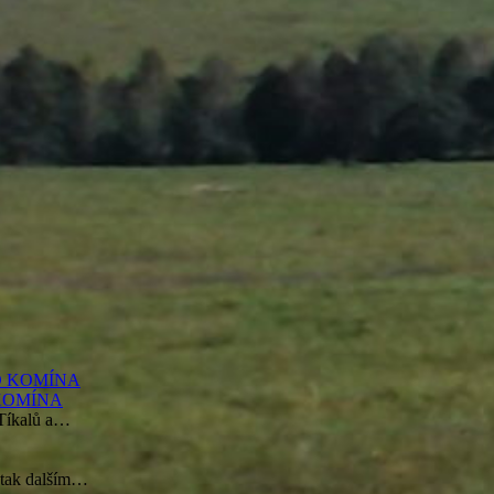
O KOMÍNA
 Tíkalů a…
e tak dalším…