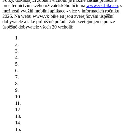
Fotky, dokládající zdolání vrcholů, je možné zasílat průběžně
prostřednictvím svého uživatelského účtu na
www.vk-bike.eu
, s
možností využití mobilní aplikace - více v informacích ročníku
2026. Na webu www.vk-bike.eu jsou zveřejňováni úspěšní
dobyvatelé a také průběžné pořadí. Zde zveřejňujeme pouze
úspěšné dobyvatele všech 20 vrcholů:
1.
2.
3.
4.
5.
6.
7.
8.
9.
10.
11.
12.
13.
14.
15.