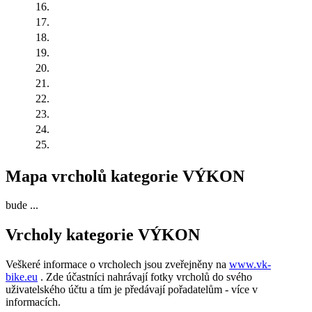
16.
17.
18.
19.
20.
21.
22.
23.
24.
25.
Mapa vrcholů kategorie VÝKON
bude ...
Vrcholy kategorie VÝKON
Veškeré informace o vrcholech jsou zveřejněny na
www.vk-
bike.eu
. Zde účastníci nahrávají fotky vrcholů do svého
uživatelského účtu a tím je předávají pořadatelům - více v
informacích.