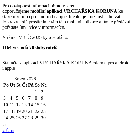
Pro dostupnost informací přímo v terénu
doporučujeme
mobilní
aplikaci VRCHAŘSKÁ KORUNA
ke
stažení zdarma pro android i apple. Ideální je možnost nahrávat
fotky vrcholů prostřednictvím této mobilní aplikace a tím je předávat
pořadatelům - více v informacích.
V rámci VKJČ 2025 bylo zdoláno:
1164 vrcholů 70 dobyvateli!
Stáhněte si aplikaci VRCHAŘSKÁ KORUNA zdarma pro android
i apple
Srpen 2026
Po
Út
St
Čt
Pá
So
Ne
1
2
3
4
5
6
7
8
9
10
11
12
13
14
15
16
17
18
19
20
21
22
23
24
25
26
27
28
29
30
31
« Úno