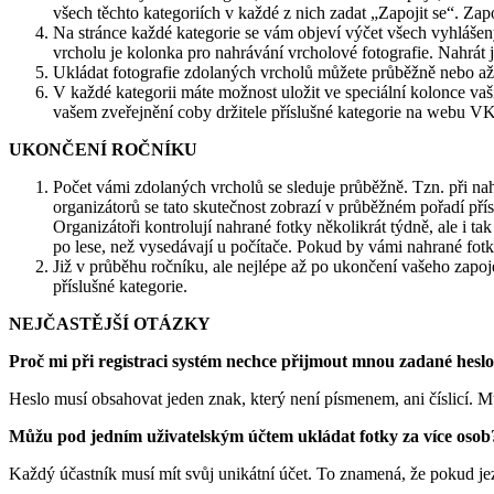
všech těchto kategoriích v každé z nich zadat „Zapojit se“. Zap
Na stránce každé kategorie se vám objeví výčet všech vyhlášený
vrcholu je kolonka pro nahrávání vrcholové fotografie. Nahrát
Ukládat fotografie zdolaných vrcholů můžete průběžně nebo až
V každé kategorii máte možnost uložit ve speciální kolonce vaši 
vašem zveřejnění coby držitele příslušné kategorie na webu V
UKONČENÍ ROČNÍKU
Počet vámi zdolaných vrcholů se sleduje průběžně. Tzn. při nahr
organizátorů se tato skutečnost zobrazí v průběžném pořadí pří
Organizátoři kontrolují nahrané fotky několikrát týdně, ale i tak
po lese, než vysedávají u počítače. Pokud by vámi nahrané fot
Již v průběhu ročníku, ale nejlépe až po ukončení vašeho zapoj
příslušné kategorie.
NEJČASTĚJŠÍ OTÁZKY
Proč mi při registraci systém nechce přijmout mnou zadané hesl
Heslo musí obsahovat jeden znak, který není písmenem, ani číslicí. Mu
Můžu pod jedním uživatelským účtem ukládat fotky za více osob
Každý účastník musí mít svůj unikátní účet. To znamená, že pokud jez