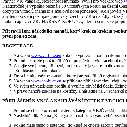
Partner VK Valašska, společnost Navmatix, vyvíjí pro véčkaře web
w
Každoročně je vypsáno bezmála 30 vrchařských korun na území České 
dobytých vrcholů (namísto e-mailové korespondence). Kolegové z VK Va
aby tento systém postupně používaly všechny VK a nabídly tak svým 
mobilní aplikaci VRCHAŘSKÁ KORUNA, kterou si můžete propojit se 
Připravili jsme následující manuál, který krok za krokem popisuje,
první pohled zdát.
REGISTRACE
Na webu
www.vk-bike.eu
klikněte vpravo nahoře na ikonu post
Pokud nechcete použít přihlášení prostřednictvím facebookovéh
Zadejte své jméno, příjmení, preferovaný jazyk, e-mailovou adre
„Souhlasím s podmínkami“.
Do schránky vašeho e-mailu, který jste zadařil při registraci, ob
Na webu
www.vk-bike.eu
se přihlaste přihlašovacími údaji, kter
Ve svém uživatelském profilu si vyplňte chybějící údaje. Zejm
Vpravo nahoře klikněte na kostičky a následně na „Vrchařské 
PŘIHLÁŠENÍ K VKJČ A NAHRÁVÁNÍ FOTEK Z VRCHOL
Pokud se chcete účastnit některé z kategorií VKJČ 2023, na hl
Následně klikněte na „Kategorie“ a nabízí se vám výběr všech ka
Pokud máte jasno o kategorii, do které se chcete zapojit, otevřet