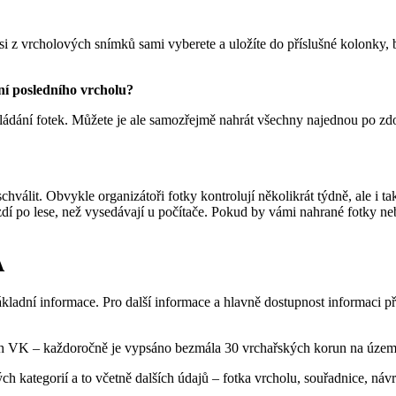
si z vrcholových snímků sami vyberete a uložíte do příslušné kolonky, 
í posledního vrcholu?
kládání fotek. Můžete je ale samozřejmě nahrát všechny najednou po zd
hválit. Obvykle organizátoři fotky kontrolují několikrát týdně, ale i tak
 jezdí po lese, než vysedávají u počítače. Pokud by vámi nahrané fotky n
A
ladní informace. Pro další informace a hlavně dostupnost informaci 
ých VK – každoročně je vypsáno bezmála 30 vrchařských korun na územ
ých kategorií a to včetně dalších údajů – fotka vrcholu, souřadnice, náv