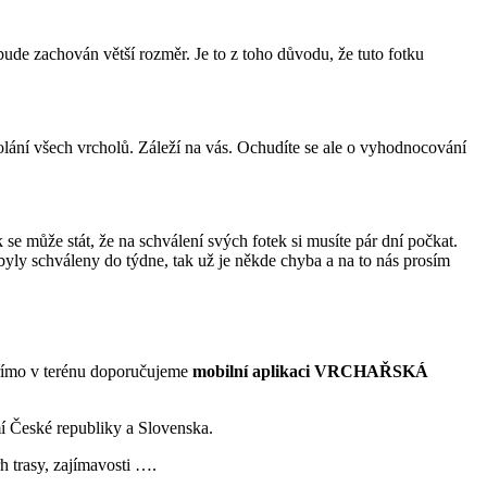
bude zachován větší rozměr. Je to z toho důvodu, že tuto fotku
olání všech vrcholů. Záleží na vás. Ochudíte se ale o vyhodnocování
 se může stát, že na schválení svých fotek si musíte pár dní počkat.
ebyly schváleny do týdne, tak už je někde chyba a na to nás prosím
přímo v terénu doporučujeme
mobilní
aplikaci VRCHAŘSKÁ
í České republiky a Slovenska.
rh trasy, zajímavosti ….