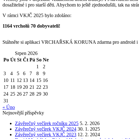
dosažitelné i pro starší děti. Abychom to ještě zjednodušili, tak na st
V rámci VKJČ 2025 bylo zdoláno:
1164 vrcholů 70 dobyvateli!
Stáhněte si aplikaci VRCHAŘSKÁ KORUNA zdarma pro android i 
Srpen 2026
Po
Út
St
Čt
Pá
So
Ne
1
2
3
4
5
6
7
8
9
10
11
12
13
14
15
16
17
18
19
20
21
22
23
24
25
26
27
28
29
30
31
« Úno
Nejnovější příspěvky
Závěrečný večírek ročníku 2025
5. 2. 2026
Závěrečný večírek VKJČ 2024
30. 1. 2025
Závěrečný večírek VKJČ 2023
12. 2. 2024