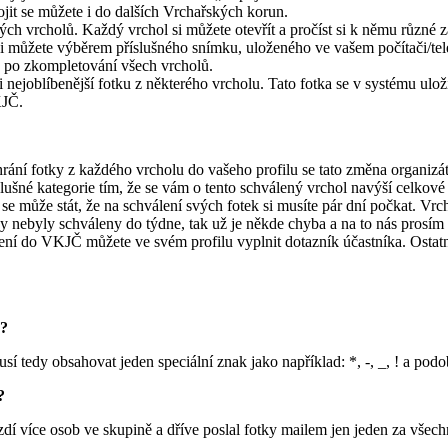
ojit se můžete i do dalších Vrchařských korun.
ch vrcholů. Každý vrchol si můžete otevřít a pročíst si k němu různé 
 ji můžete výběrem příslušného snímku, uloženého ve vašem počítači/tel
 po zkompletování všech vrcholů.
nejoblíbenější fotku z některého vrcholu. Tato fotka se v systému uloží 
KJČ.
ání fotky z každého vrcholu do vašeho profilu se tato změna organizáto
slušné kategorie tím, že se vám o tento schválený vrchol navýší celkov
 se může stát, že na schválení svých fotek si musíte pár dní počkat. Vrcho
ky nebyly schváleny do týdne, tak už je někde chyba a na to nás prosí
ení do VKJČ můžete ve svém profilu vyplnit dotazník účastníka. Ostatním
o?
sí tedy obsahovat jeden speciální znak jako například: *, -, _, ! a podo
?
dí více osob ve skupině a dříve poslal fotky mailem jen jeden za všech