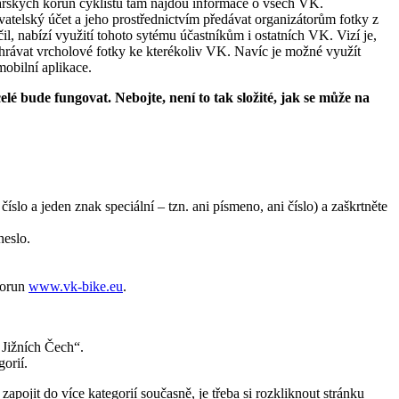
ařských korun cyklistů tam najdou informace o všech VK.
telský účet a jeho prostřednictvím předávat organizátorům fotky z
, nabízí využití tohoto sytému účastníkům i ostatních VK. Vizí je,
hrávat vrcholové fotky ke kterékoliv VK. Navíc je možné využít
obilní aplikace.
elé bude fungovat. Nebojte, není to tak složité, jak se může na
slo a jeden znak speciální – tzn. ani písmeno, ani číslo) a zaškrtněte
heslo.
korun
www.vk-bike.eu
.
 Jižních Čech“.
orií.
zapojit do více kategorií současně, je třeba si rozkliknout stránku