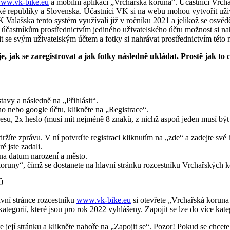
ww.vk-bike.eu
a mobilní aplikaci „Vrchařská koruna“. Účastníci Vrch
republiky a Slovenska. Účastníci VK si na webu mohou vytvořit uživa
lašska tento systém využívali již v ročníku 2021 a jelikož se osvědčil
účastníkům prostřednictvím jediného uživatelského účtu možnost si na
svým uživatelským účtem a fotky si nahrávat prostřednictvím této m
 jak se zaregistrovat a jak fotky následně ukládat. Prostě jak to c
avy a následně na „Přihlásit“.
o nebo google účtu, klikněte na „Registrace“.
su, 2x heslo (musí mít nejméně 8 znaků, z nichž aspoň jeden musí být čí
držíte zprávu. V ní potvrďte registraci kliknutím na „zde“ a zadejte své 
é jste zadali.
éna datum narození a město.
koruny“, čímž se dostanete na hlavní stránku rozcestníku Vrchařských 
Ů
avní stránce rozcestníku
www.vk-bike.eu
si otevřete „Vrchařská koruna
tegorií, které jsou pro rok 2022 vyhlášeny. Zapojit se lze do více kateg
e její stránku a klikněte nahoře na „Zapojit se“. Pozor! Pokud se chcete 