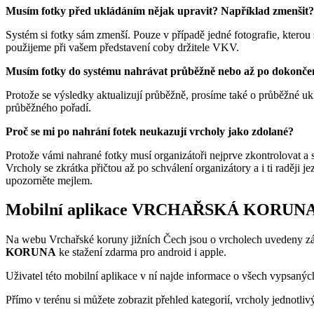
Musím fotky před ukládáním nějak upravit? Například zmenšit?
Systém si fotky sám zmenší. Pouze v případě jedné fotografie, kterou 
použijeme při vašem představení coby držitele VKV.
Musím fotky do systému nahrávat průběžně nebo až po dokončen
Protože se výsledky aktualizují průběžně, prosíme také o průběžné u
průběžného pořadí.
Proč se mi po nahrání fotek neukazují vrcholy jako zdolané?
Protože vámi nahrané fotky musí organizátoři nejprve zkontrolovat a sc
Vrcholy se zkrátka přičtou až po schválení organizátory a i ti raději
upozorněte mejlem.
Mobilní aplikace VRCHAŘSKÁ KORUN
Na webu Vrchařské koruny jižních Čech jsou o vrcholech uvedeny zák
KORUNA
ke stažení zdarma pro android i apple.
Uživatel této mobilní aplikace v ní najde informace o všech vypsan
Přímo v terénu si můžete zobrazit přehled kategorií, vrcholy jednotliv