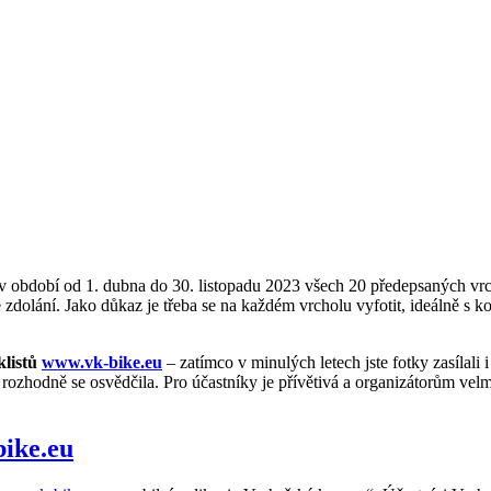
v období od 1. dubna do 30. listopadu 2023 všech 20 předepsaných vrch
 zdolání. Jako důkaz je třeba se na každém vrcholu vyfotit, ideálně s k
listů
www.vk-bike.eu
– zatímco v minulých letech jste fotky zasílali 
ozhodně se osvědčila. Pro účastníky je přívětivá a organizátorům velmi
ike.eu