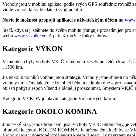
Vrcholy jsou v mobilní aplikaci podle svých GPS souřadnic rovněž z
vidíte vrchol, který hledáte, i svoji polohu.
Navíc je možnost propojit aplikaci s uživatelským účtem na
www.
Stačí, když si ji stáhnete do svého mobilu (funguje prozatím jen pro and
webu
www.vk-bike.eu
. A pak už můžete fotky nahrávat.
Kategorie VÝKON
V minulosti byly vrcholy VKJČ záměrně rozesety po celém kraji. Úča
i 1500 km.
Již několik ročníků volíme jinou strategii. Vrcholy jsme shlukli do něk
vrcholy umístěny tak, že je lze objet během jednoho dne – pro usnadně
oblasti pobýt alespoň víkend a řádně ji prozkoumat. Smyslem VKJČ není
Kategorie VÝKON je hlavní kategorie Vrchařských korun.
Kategorie OKOLO KOMÍNA
Jihočeský kraj, jehož hranicemi jsou vrcholy VKJČ ohraničeny, je ve
připravili kategorii KOLEM KOMÍNA. Je určena těm, kteří by se VKJČ 
Vrcholy jsou v dojezdné vzdálenosti kolem Budějc. I s návratem není 