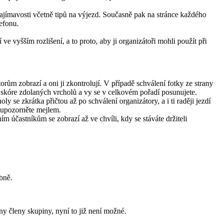
zajímavosti včetně tipů na výjezd. Současně pak na stránce každého
efonu.
ve vyšším rozlišení, a to proto, aby ji organizátoři mohli použít při
rům zobrazí a oni ji zkontrolují. V případě schválení fotky ze strany
é skóre zdolaných vrcholů a vy se v celkovém pořadí posunujete.
ly se zkrátka přičtou až po schválení organizátory, a i ti raději jezdí
m upozorněte mejlem.
 účastníkům se zobrazí až ve chvíli, kdy se stáváte držiteli
bně.
ny členy skupiny, nyní to již není možné.