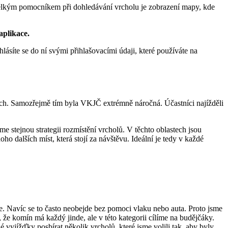
Velkým pomocníkem při dohledávání vrcholu je zobrazení mapy, kde
aplikace.
ihlásíte se do ní svými přihlašovacími údaji, které používáte na
ech. Samozřejmě tím byla VKJČ extrémně náročná. Účastníci najížděli
íme stejnou strategii rozmístění vrcholů. V těchto oblastech jsou
o dalších míst, která stojí za návštěvu. Ideální je tedy v každé
e. Navíc se to často neobejde bez pomoci vlaku nebo auta. Proto jsme
e komín má každý jinde, ale v této kategorii cílíme na budějčáky.
vyjížďky posbírat několik vrcholů, které jsme volili tak, aby byly