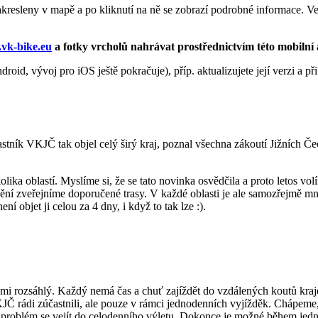
akresleny v mapě a po kliknutí na ně se zobrazí podrobné informace. 
vk-bike.eu
a fotky vrcholů nahrávat prostřednictvím této mobilní 
roid, vývoj pro iOS ještě pokračuje), příp. aktualizujete její verzi a př
stník VKJČ tak objel celý širý kraj, poznal všechna zákoutí Jižních Č
olika oblastí. Myslíme si, že se tato novinka osvědčila a proto letos vol
ní zveřejníme doporučené trasy. V každé oblasti je ale samozřejmě mnoh
 objet ji celou za 4 dny, i když to tak lze :).
lmi rozsáhlý. Každý nemá čas a chuť zajíždět do vzdálených koutů kraj
rádi zúčastnili, ale pouze v rámci jednodenních vyjížděk. Chápeme, ž
problém se vejít do celodenního výletu. Dokonce je možné během jedné 